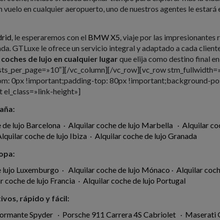
 un vuelo en cualquier aeropuerto, uno de nuestros agentes le esta
rid
, le esperaremos con el
BMW X5
, viaje por las impresionantes 
ada. GTLuxe le ofrece un servicio integral y adaptado a cada clie
 coches de lujo en cualquier lugar
que elija como destino final 
osts_per_page=»10″][/vc_column][/vc_row][vc_row stm_fullwidth
 0px !important;padding-top: 80px !important;background-posit
 el_class=»link-height»]
paña:
 de lujo Barcelona
·
Alquilar coche de lujo Marbella
·
Alquilar co
lquilar coche de lujo Ibiza
·
Alquilar coche de lujo Granada
ropa:
e lujo Luxemburgo
·
Alquilar coche de lujo Mónaco
·
Alquilar coc
r coche de lujo Francia
·
Alquilar coche de lujo Portugal
vos, rápido y fácil:
formante Spyder
·
Porsche 911 Carrera 4S Cabriolet
·
Maserati