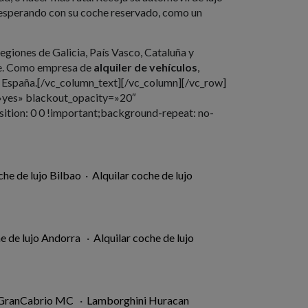
rá esperando con su coche reservado, como un
regiones de Galicia, País Vasco, Cataluña y
nte. Como empresa de
alquiler de vehículos
,
en España.[/vc_column_text][/vc_column][/vc_row]
=»yes» blackout_opacity=»20″
ion: 0 0 !important;background-repeat: no-
che de lujo Bilbao
·
Alquilar coche de lujo
he de lujo Andorra
·
Alquilar coche de lujo
 GranCabrio MC
·
Lamborghini Huracan