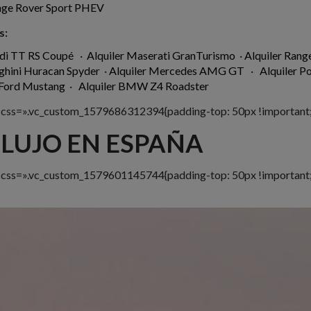
nge Rover Sport PHEV
s:
di TT RS Coupé
·
Alquiler Maserati GranTurismo
·
Alquiler Rang
ghini Huracan Spyder
·
Alquiler Mercedes AMG GT
·
Alquiler P
 Ford Mustang
·
Alquiler BMW Z4 Roadster
w css=».vc_custom_1579686312394{padding-top: 50px !important;
 LUJO EN ESPAÑA
w css=».vc_custom_1579601145744{padding-top: 50px !important;