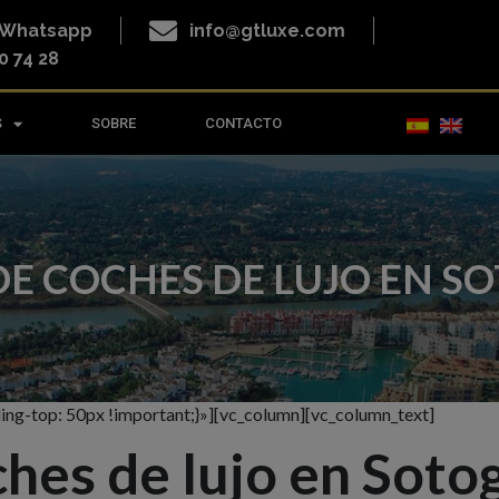
o Whatsapp
info@gtluxe.com
0 74 28
S
SOBRE
CONTACTO
DE COCHES DE LUJO EN 
g-top: 50px !important;}»][vc_column][vc_column_text]
ches de lujo en Soto