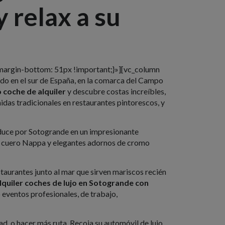
y relax a su
argin-bottom: 51px !important;}»][vc_column
ado en el sur de España, en la comarca del Campo
o coche de alquiler
y descubre costas increíbles,
idas tradicionales en restaurantes pintorescos, y
duce por Sotogrande en un impresionante
 de cuero Nappa y elegantes adornos de cromo
staurantes junto al mar que sirven mariscos recién
lquiler coches de lujo en Sotogrande con
o eventos profesionales, de trabajo,
ad, o hacer más ruta. Recoja su automóvil de lujo