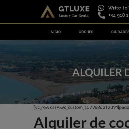
Write t
+34 918 1
INICIO
COCHES
CIUDADE
ALQUILER 
[vc_row css=».vc_custom_1579686312394{paddin
Alquiler de co