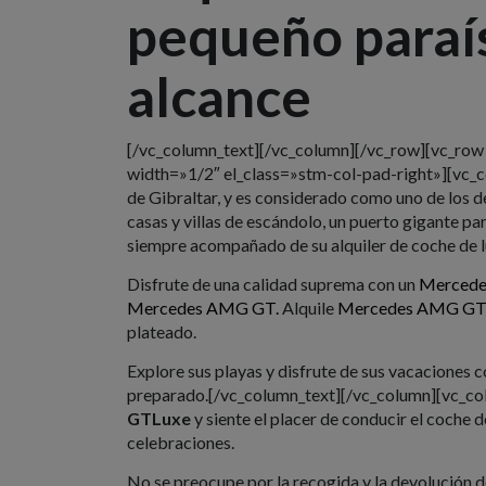
pequeño paraíso
alcance
[/vc_column_text][/vc_column][/vc_row][vc_ro
width=»1/2″ el_class=»stm-col-pad-right»][vc_
de Gibraltar, y es considerado como uno de los de
casas y villas de escándolo, un puerto gigante pa
siempre acompañado de su alquiler de coche de lu
Disfrute de una calidad suprema con un
Merced
Mercedes AMG GT.
Alquile
Mercedes AMG G
plateado.
Explore sus playas y disfrute de sus vacaciones c
preparado.[/vc_column_text][/vc_column][vc_co
GTLuxe
y siente el placer de conducir el coche 
celebraciones.
No se preocupe por la recogida y la devolución de