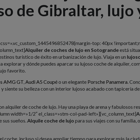
 de Gibraltar, lujo 
w css=».vc_custom_1445496852478{margin-top: 40px !important;m
column_text]
Alquiler de coches de lujo en Sotogrande
está situ
stinos turístico de éxito en urbanización de lujo. Viaja en un
lujos
ra explorar y dónde puedes aparcar su lujoso coche de alquiler, com
jo favorito.
es AMG GT
,
Audi A5 Coupé
o un elegante
Porsche Panamera
. Con
T
y siente su belleza con un interior lujoso acabado con tapicería
on alquiler de coche de lujo. Hay una playa de arena y fabulosos re
lumn width=»1/2″ el_class=»stm-col-pad-left»][vc_column_text]
A
de sus sueños.
Alquile coche de lujo
para sus viajes con su família, 
l coche, incluso si desea ampliar tiempo para explorar más la ciud