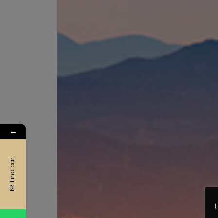
←
Find car
U