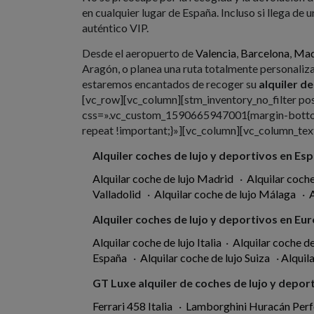
en cualquier lugar de España. Incluso si llega de
auténtico VIP.
Desde el aeropuerto de
Valencia
,
Barcelona
,
Mad
Aragón, o planea una ruta totalmente personaliz
estaremos encantados de recoger su
alquiler de
[vc_row][vc_column][stm_inventory_no_filter p
css=».vc_custom_1590665947001{margin-bottom:
repeat !important;}»][vc_column][vc_column_text
Alquiler coches de lujo y deportivos en Es
Alquilar coche de lujo Madrid
·
Alquilar coche
Valladolid
·
Alquilar coche de lujo Málaga
·
A
Alquiler coches de lujo y deportivos en Eu
Alquilar coche de lujo Italia
·
Alquilar coche d
España
·
Alquilar coche de lujo Suiza
·
Alquila
GT Luxe alquiler de coches de lujo y deporti
Ferrari 458 Italia
·
Lamborghini Huracán Per